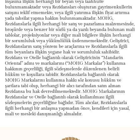
inşasına ilişkin herhangi bir beyan veya taahhütte
bulunmamaktadır veya Rezidansları oluşturan gayrimenkullerin
satışını teklif etmemekte, veya ilgili yatırıma ilişkin fiyat artırma
yada tahsilat yapma hakkın bulunmamaktadır. MOHG,
Rezidanslarla ilgili herhangi bir satış ve pazarlama malzemesinde,
broşürde veya benzer bir sözlü ya da yazılı beyanda bulunan mali
tablolar, projeksiyonlar veya diğer mali bilgilere ilişkin herhangi
bir sorumluluk veya yükümlülük üstlenmemektedir. Geliştirici,
Rezidansların satış yöntem be araçlarına ve Rezidanslarla ilgili
tüm beyanlara ilişkin yegane hak ve sorumluluk sahibidir.
Rezidans ve Otelle bağlantılı olarak Geliştiricinin “Mandarin
Oriental” adını ve markalarını (“MOHG Markalar”) kullanma
hakkının geçerliliği, ilgili sözleşmelerde düzenlenen belirli
hüküm ve koşullara tabidir. Rezidanslarla bağlantılı olarak
MOHG Markalarını kullanma hakkı söz konusu hüküm ve
şartlara tabi olup, herhangi bir alıcı tarafından satın alınan
Rezidansa bu hak devredilmemektedir. MOHG Markalarının
Rezidanslar ve Otelle bağlantılı olarak kullanılması ilgili
sözleşmelerin geçerliliğine bağlıdır. Tüm alıcılar, Rezidanslarla
ilgili herhangi bir anlaşma yapmadan önce, kendileri için yasal,
mali ve mesleki danışmanlığı almalıdır.